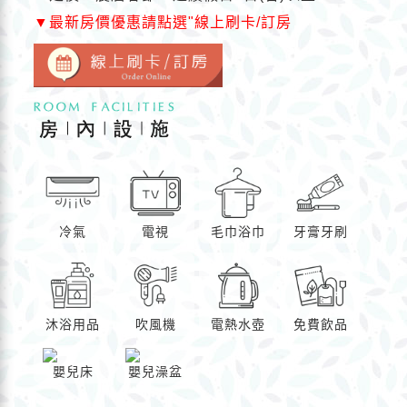
▼
最新房價優惠請點選"線上刷卡/訂房
冷氣
電視
毛巾浴巾
牙膏牙刷
沐浴用品
吹風機
電熱水壺
免費飲品
嬰兒床
嬰兒澡盆