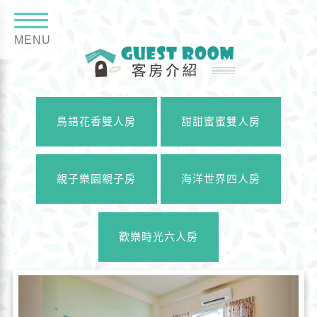
MENU
鳥語花香雙人房
甜甜蜜蜜雙人房
親子樂園親子房
海洋世界四人房
歡樂時光六人房
Previous
Next